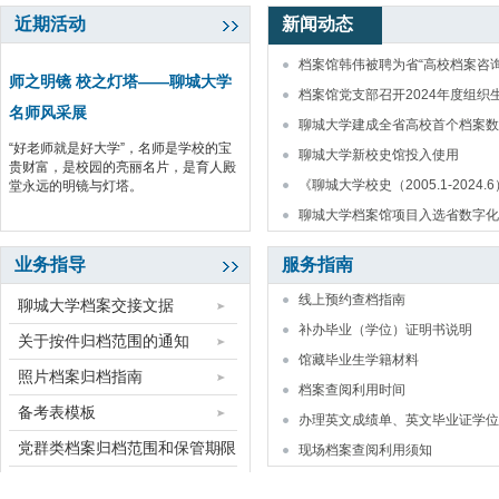
近期活动
新闻动态
档案馆韩伟被聘为省“高校档案咨
师之明镜 校之灯塔——聊城大学
档案馆党支部召开2024年度组
名师风采展
聊城大学建成全省高校首个档案数
“好老师就是好大学”，名师是学校的宝
聊城大学新校史馆投入使用
贵财富，是校园的亮丽名片，是育人殿
《聊城大学校史（2005.1-2024
堂永远的明镜与灯塔。
聊城大学档案馆项目入选省数字化赋
业务指导
服务指南
线上预约查档指南
聊城大学档案交接文据
补办毕业（学位）证明书说明
关于按件归档范围的通知
馆藏毕业生学籍材料
照片档案归档指南
档案查阅利用时间
备考表模板
办理英文成绩单、英文毕业证学位..
党群类档案归档范围和保管期限
现场档案查阅利用须知
表
基建类档案归档范围和保管期限