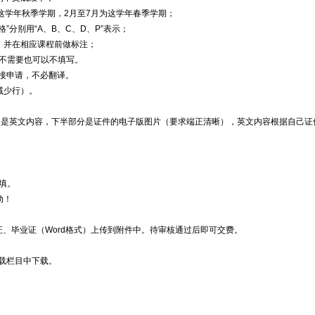
这学年秋季学期，2月至7月为这学年春季学期；
分别用“A、B、C、D、P”表示；
内容，并在相应课程前做标注；
。如不需要也可以不填写。
直接申请，不必翻译。
减少行）。
分是英文内容，下半部分是证件的电子版图片（要求端正清晰），英文内容根据自己证
不填。
动！
位证、毕业证（Word格式）上传到附件中。待审核通过后即可交费。
用下载栏目中下载。