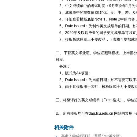
2、中文成绩单中的考试时间：9月至次年1月为
3、成绩单中的非数值成绩“优、良、中、差、及格”
4、仔细查看模板底部Note 1、Note 2中的
5、Date Issued：为制作英文成绩单的日期
6、2020年及以后毕业的同学英文成绩单可以
7、模板版式原则上不要改动，（表格可增加或
二、 下载英文毕业证、学位证翻译模板。上半部
对应。
备注：
1、版式为A4版面；
2、Date Issued：为当前日期；如不需要可以
3、由于此模板用于套打，模板版式千万不要改
三、将翻译好的英文成绩单（Excel格式）、学
四、所有模板均可在dag.lcu.edu.cn 网站的常
相关附件
高考入学成绩证明（普通分中英文版）